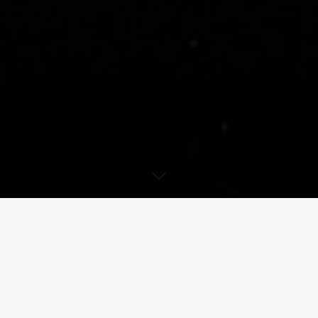
A DVM marcou presença no Sport Lisboa e
Benfica Corporate Club, um evento
empresarial que reuniu cerca de 750
participantes de mais de 600 empresas,