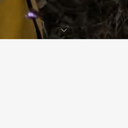
DVM au XXVIIe Camp Scout de Vila Verde
Du 24 au 27 avril, plus de 400 scouts du
Noyau de Vila Verde du Corps Scout
National se sont réunis pour participer au
XXVIIe ACANUC, un camp dont la devise
était « Semer des rêves, éveiller l’espoir ».
Les jeunes ont participé à diverses activités