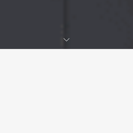
L’hôtel Zedwell de Piccadilly Circus a ouvert
ses portes au public. Il s’agit du plus grand
hôtel capsule au monde, avec environ 1 000
capsules installées dans l’emblématique
pavillon classé Grade II.
Un projet qui reflète l’avenir de la
construction : les capsules ont été