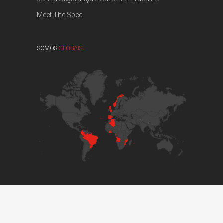
Meet The Spec
SOMOS
GLOBAIS
© 2017 GRUPO DVM. ALL RIGHTS RESERVED //
DEVELOPED BY BOUTIK