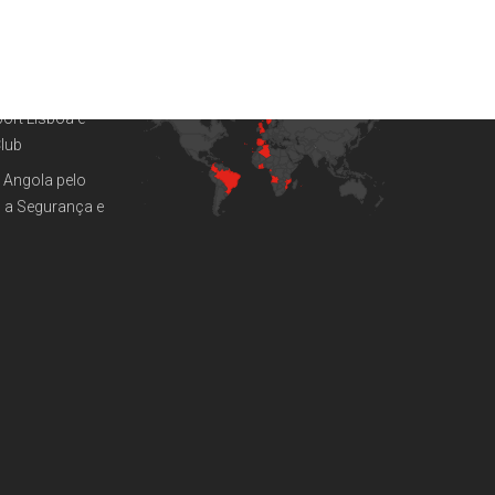
A
SOMOS
GLOBAIS
ort Lisboa e
Club
 Angola pelo
a Segurança e