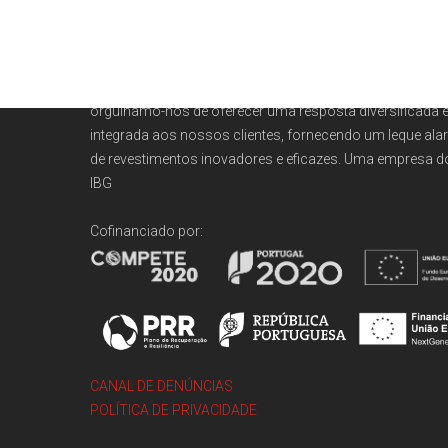
SOMOS
DVM
Somos especialistas em revestimentos interiores e exter
Numa indústria em constante mudança como a da cons
orgulhamo-nos de oferecer uma resposta diversificada 
integrada aos nossos clientes, fornecendo um leque ala
de revestimentos inovadores e eficazes. Uma empresa 
IBG
Cofinanciado por:
CANAL DE DENÚNCIAS
POLÍTICA DE PRIVACIDADE