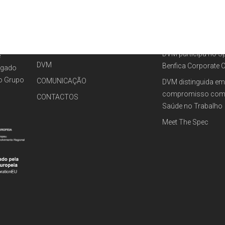
SOMOS
SINERGIAS
SOMOS
NOTÍCI
iores.
PROJETOS
RECENT POSTS
trução,
SOLUÇÕES
DVM participa no Sp
e
DVM
Benfica Corporate 
rgado
do
Grupo
COMUNICAÇÃO
DVM distinguida em
compromisso com 
CONTACTOS
Saúde no Trabalho
Meet The Spec